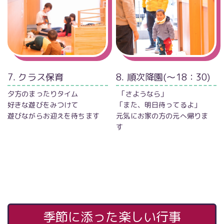
7. クラス保育
8. 順次降園(～18：30)
夕方のまったりタイム
「さようなら」
好きな遊びをみつけて
「また、明日待ってるよ」
遊びながらお迎えを待ちます
元気にお家の方の元へ帰りま
す
季節に添った楽しい行事