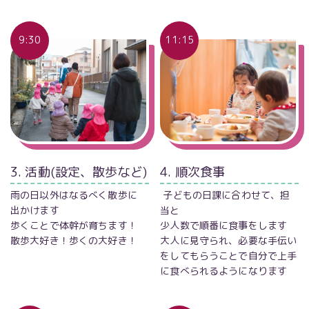
9:30
11:15
3. 活動(設定、散歩など)
4. 順次食事
雨の日以外はなるべく散歩に
子どもの日課に合わせて、担
出かけます
当と
歩くことで体幹が育ちます！
少人数で順番に食事をします
散歩大好き！歩くの大好き！
大人に見守られ、必要な手伝い
をしてもらうことで自分で上手
に食べられるようになります