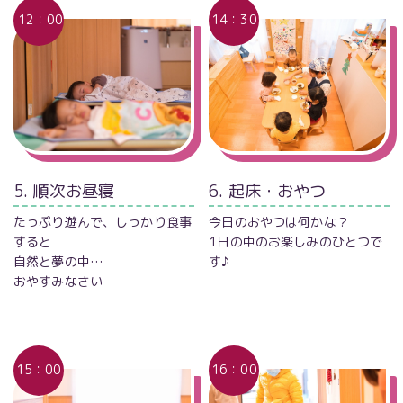
12：00
14：30
5. 順次お昼寝
6. 起床・おやつ
たっぷり遊んで、しっかり食事
今日のおやつは何かな？
すると
1日の中のお楽しみのひとつで
自然と夢の中…
す♪
おやすみなさい
15：00
16：00